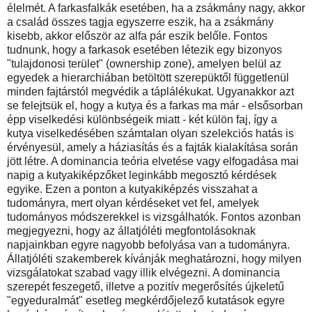
élelmét. A farkasfalkák esetében, ha a zsákmány nagy, akkor
a család összes tagja egyszerre eszik, ha a zsákmány
kisebb, akkor először az alfa pár eszik belőle. Fontos
tudnunk, hogy a farkasok esetében létezik egy bizonyos
"tulajdonosi terület" (ownership zone), amelyen belül az
egyedek a hierarchiában betöltött szerepüktől függetlenül
minden fajtárstól megvédik a táplálékukat. Ugyanakkor azt
se felejtsük el, hogy a kutya és a farkas ma már - elsősorban
épp viselkedési különbségeik miatt - két külön faj, így a
kutya viselkedésében számtalan olyan szelekciós hatás is
érvényesül, amely a háziasítás és a fajták kialakítása során
jött létre. A dominancia teória elvetése vagy elfogadása mai
napig a kutyakiképzőket leginkább megosztó kérdések
egyike. Ezen a ponton a kutyakiképzés visszahat a
tudományra, mert olyan kérdéseket vet fel, amelyek
tudományos módszerekkel is vizsgálhatók. Fontos azonban
megjegyezni, hogy az állatjóléti megfontolásoknak
napjainkban egyre nagyobb befolyása van a tudományra.
Állatjóléti szakemberek kívánják meghatározni, hogy milyen
vizsgálatokat szabad vagy illik elvégezni. A dominancia
szerepét feszegető, illetve a pozitív megerősítés újkeletű
"egyeduralmát" esetleg megkérdőjelező kutatások egyre