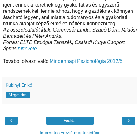
igen, ennek a keretnek egy gyakorlatias és egyszerű
rendszernek kell lennie ahhoz, hogy a gazdáknak könnyen
átadható legyen, ami miatt a tudományos és a gyakorlati
munka alapját képző elméleti háttér különbözni fog.
Az összefoglalót írták: Gerencsér Linda, Szabó Dóra, Miklósi
Bernadett és Péter András.
Forrás: ELTE Etológia Tanszék, Családi Kutya Csoport
április
hírlevele
További olvasnivaló:
Mindennapi Pszichológia 2012/5
Kubinyi Enikő
Megosztás
‹
›
Főoldal
Internetes verzió megtekintése