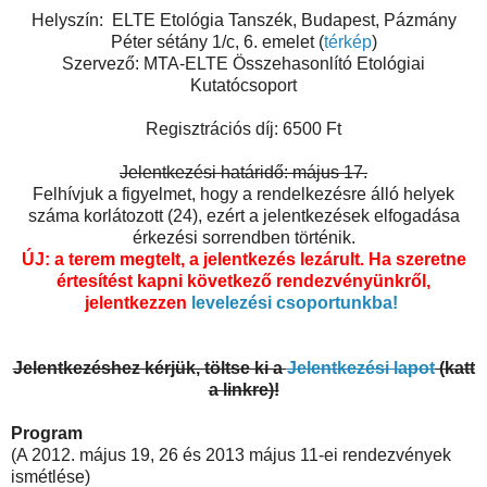
Helyszín: ELTE Etológia Tanszék, Budapest, Pázmány
Péter sétány 1/c, 6. emelet (
térkép
)
Szervező: MTA-ELTE Összehasonlító Etológiai
Kutatócsoport
Regisztrációs díj: 6500 Ft
Jelentkezési határidő: május 17.
Felhívjuk a figyelmet, hogy a rendelkezésre álló helyek
száma korlátozott (24), ezért a jelentkezések elfogadása
érkezési sorrendben történik.
ÚJ: a terem megtelt, a jelentkezés lezárult.
Ha szeretne
értesítést kapni következő rendezvényünkről,
jelentkezzen
levelezési csoportunkba!
Jelentkezéshez kérjük, töltse ki a
Jelentkezési lapot
(katt
a linkre)!
Program
(A 2012. május 19, 26 és 2013 május 11-ei rendezvények
ismétlése)