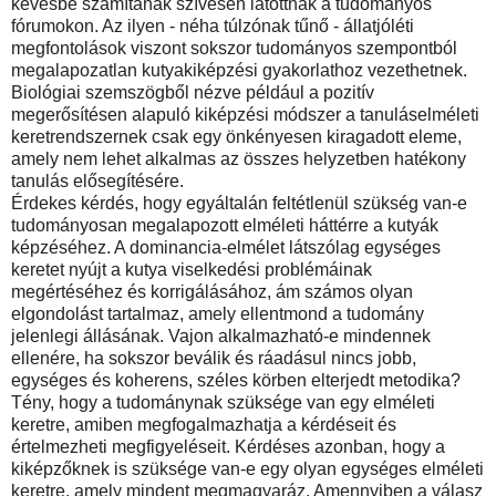
kevésbé számítanak szívesen látottnak a tudományos
fórumokon. Az ilyen - néha túlzónak tűnő - állatjóléti
megfontolások viszont sokszor tudományos szempontból
megalapozatlan kutyakiképzési gyakorlathoz vezethetnek.
Biológiai szemszögből nézve például a pozitív
megerősítésen alapuló kiképzési módszer a tanuláselméleti
keretrendszernek csak egy önkényesen kiragadott eleme,
amely nem lehet alkalmas az összes helyzetben hatékony
tanulás elősegítésére.
Érdekes kérdés, hogy egyáltalán feltétlenül szükség van-e
tudományosan megalapozott elméleti háttérre a kutyák
képzéséhez. A dominancia-elmélet látszólag egységes
keretet nyújt a kutya viselkedési problémáinak
megértéséhez és korrigálásához, ám számos olyan
elgondolást tartalmaz, amely ellentmond a tudomány
jelenlegi állásának. Vajon alkalmazható-e mindennek
ellenére, ha sokszor beválik és ráadásul nincs jobb,
egységes és koherens, széles körben elterjedt metodika?
Tény, hogy a tudománynak szüksége van egy elméleti
keretre, amiben megfogalmazhatja a kérdéseit és
értelmezheti megfigyeléseit. Kérdéses azonban, hogy a
kiképzőknek is szüksége van-e egy olyan egységes elméleti
keretre, amely mindent megmagyaráz. Amennyiben a válasz