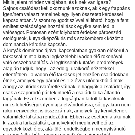
Mit is jelent mindez valójában, és kinek van igaza?
Sajnos csalódást kell okoznunk azoknak, akik egy frappáns
igen/nem választ remélnek egy ilyen összetett kérdéssel
kapcsolatban. Viszont nyugodt szívvel állítható, hogy a fent
említett szélsőséges hozzáállások egyike sem fedi a
valóságot. Pontosan ezért folyhatott érdekes párbeszéd
etológusok, kutyakiképzők és más szakemberek között a
dominancia kérdése kapcsán.
A kutyák dominanciájával kapcsolatban gyakran előkerül a
farkassal mint a kutya legközelebbi vadon élő rokonával
való összehasonlítás. A legfrissebb kutatási eredmények
alapján tudjuk, hogy - az eddigi uralkodó nézetekkel
ellentétben - a vadon élő farkasok jellemzően családokban
élnek, amelyek egy párból és 1-3 éves utódaikból állnak.
Ahogy az utódok ivaréretté válnak, elhagyják a családot, így
csak a szaporodó pár tekinthető a családi falka állandó
tagjának. Ezzel szemben a fogságban tartott farkasoknak
nincs lehetőségük ilyenfajta elvándorlásra, sőt gyakran nem
rokon egyedeket is összezárnak, amelyek így kénytelenek
valamiféle falkába rendeződni. Ebben az esetben alakulnak
ki azok a farkasfalkák, amelyeknél megfigyelhető az
egyedek közti éles, alá-fölé rendeltségben megnyilvánuló
viszony (alfa, béta, omega egyed), és a hierarchiát