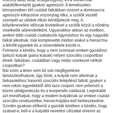
alakító/fenntartó gyakori agresszió. A természetes
környezetben élő családi falkákban viszont a dominancia
agresszív kifejezése viszonylag ritka, a szülők vezető
szerepét az utódok ritkán kérdőjelezik meg. A
kölyöknevelési időszak kivételével a szülők közül a nőstény
viselkedik alárendeltként. Ugyanakkor abban az esetben,
amikor több család csatlakozik egymáshoz és egy nagyobb
falkát alkotnak, már komplexebb módon alakul a hierarchia
a felnőtt egyedek és a növendékek között is.
Felmerül a kérdés, hogy a nem szorosan emberi gazdához
tartozó kutyák (pária kutyák) milyen szociális csoportban
élnek: falkában, családban vagy netán szerkezet nélküli
csoportban?
Bár ezen a téren nem túl sok megfigyelésre
támaszkodhatunk, úgy tűnik, a kutyák nem alkotnak a
farkasokéhoz hasonló szociális felépítésű falkát; gyakori a
nem rokon egyedekből álló laza csoport, nem jellemző a
közös utódgondozás és a kooperatív vadászat. Leginkább
azt mondhatjuk, hogy a modern kutyáknak az emberi család
szociális rendszerébe, hierarchiájába kell beilleszkednie.
Szintén gyakran előkerül a gazdák körében a kérdés, hogy
szabad-e, kell-e a kutyától nevelési célzattal elvenni az