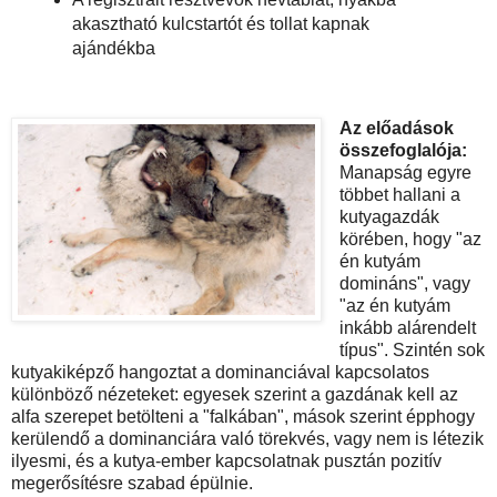
akasztható kulcstartót és tollat kapnak
ajándékba
Az előadások
összefoglalója:
Manapság egyre
többet hallani a
kutyagazdák
körében, hogy "az
én kutyám
domináns", vagy
"az én kutyám
inkább alárendelt
típus". Szintén sok
kutyakiképző hangoztat a dominanciával kapcsolatos
különböző nézeteket: egyesek szerint a gazdának kell az
alfa szerepet betölteni a "falkában", mások szerint épphogy
kerülendő a dominanciára való törekvés, vagy nem is létezik
ilyesmi, és a kutya-ember kapcsolatnak pusztán pozitív
megerősítésre szabad épülnie.