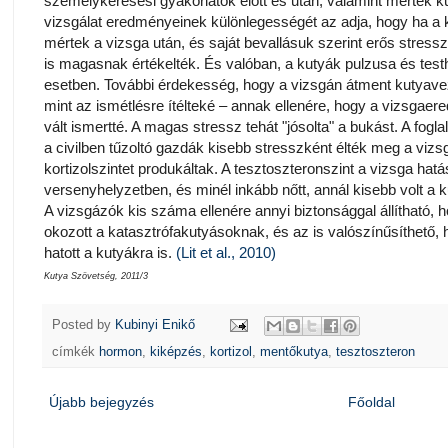
személykeresési gyakorlatok előtt és után, valamint mérték k
vizsgálat eredményeinek különlegességét az adja, hogy ha a 
mértek a vizsga után, és saját bevallásuk szerint erős stresszt
is magasnak értékelték. És valóban, a kutyák pulzusa és tes
esetben. További érdekesség, hogy a vizsgán átment kutyaveze
mint az ismétlésre ítélteké – annak ellenére, hogy a vizsgae
vált ismertté. A magas stressz tehát "jósolta" a bukást. A fogla
a civilben tűzoltó gazdák kisebb stresszként élték meg a vizs
kortizolszintet produkáltak. A tesztoszteronszint a vizsga hatá
versenyhelyzetben, és minél inkább nőtt, annál kisebb volt a 
A vizsgázók kis száma ellenére annyi biztonsággal állítható, h
okozott a katasztrófakutyásoknak, és az is valószínűsíthető,
hatott a kutyákra is.
(Lit et al., 2010)
Kutya Szövetség, 2011/3
Posted by
Kubinyi Enikő
címkék
hormon
,
kiképzés
,
kortizol
,
mentőkutya
,
tesztoszteron
Újabb bejegyzés
Főoldal