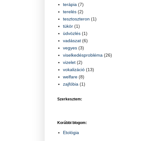
terápia
(7)
terelés
(2)
tesztoszteron
(1)
tükör
(1)
üdvözlés
(1)
vadászat
(6)
vegyes
(3)
viselkedésprobléma
(26)
vizelet
(2)
vokalizáció
(13)
welfare
(8)
zajfóbia
(1)
Szerkesztem:
Korábbi blogom:
Etológia