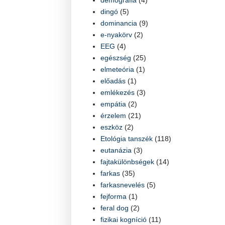
dingó
(5)
dominancia
(9)
e-nyakörv
(2)
EEG
(4)
egészség
(25)
elmeteória
(1)
előadás
(1)
emlékezés
(3)
empátia
(2)
érzelem
(21)
eszköz
(2)
Etológia tanszék
(118)
eutanázia
(3)
fajtakülönbségek
(14)
farkas
(35)
farkasnevelés
(5)
fejforma
(1)
feral dog
(2)
fizikai kogníció
(11)