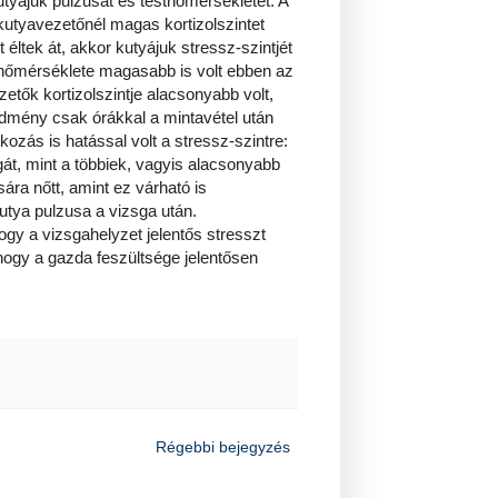
utyájuk pulzusát és testhőmérsékletét. A
kutyavezetőnél magas kortizolszintet
 éltek át, akkor kutyájuk stressz-szintjét
thőmérséklete magasabb is volt ebben az
tők kortizolszintje alacsonyabb volt,
redmény csak órákkal a mintavétel után
lkozás is hatással volt a stressz-szintre:
gát, mint a többiek, vagyis alacsonyabb
sára nőtt, amint ez várható is
kutya pulzusa a vizsga után.
ogy a vizsgahelyzet jelentős stresszt
 hogy a gazda feszültsége jelentősen
Régebbi bejegyzés