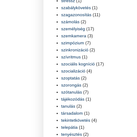
stressz
(1)
szabálykövetés
(1)
szagazonosítás
(11)
számolás
(2)
személyiség
(17)
szemkamera
(3)
szimpózium
(7)
szinkronizáció
(2)
szívritmus
(1)
szociális kogníció
(17)
szocializáció
(4)
szoptatás
(2)
szorongás
(2)
szótanulás
(7)
tájékozódás
(1)
tanulás
(2)
társadalom
(1)
tekintetkövetés
(4)
telepátia
(1)
tenyésztés
(2)