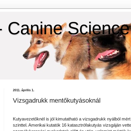
- Canine Science
2011. április 1.
Vizsgadrukk mentőkutyásoknál
Kutyavezetőknél is jól kimutatható a vizsgadrukk nyálból mért
szinttel. Amerikai kutatók 16 katasztrófakutyás vizsgáján vettek