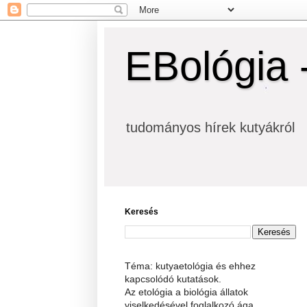
EBológia 
tudományos hírek kutyákról
Keresés
Téma: kutyaetológia és ehhez
kapcsolódó kutatások.
Az etológia a biológia állatok
viselkedésével foglalkozó ága.