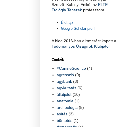
Szerző: Kubinyi Enikő, az
ELTE
Etológia Tanszék
professzora
Életrajz
Google Scholar profil
A blog 2016-ban elismerést kapott a
Tudományos Újságírók Klubjától
.
Címkék
#CanineScience
(4)
agresszió
(9)
agybank
(3)
agykutatás
(6)
állatjólét
(10)
anatómia
(1)
archeológia
(5)
ásítás
(3)
büntetés
(1)
demográfia
(4)